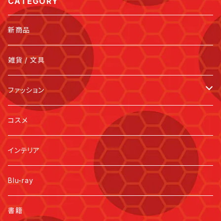
CATEGORY
新商品
雑貨 / 文具
ファッション
キッズ
コスメ
インテリア
Blu-ray
書籍