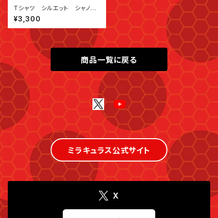
Tシャツ シルエット シャノワ
ール
¥3,300
商品一覧に戻る
ミラキュラス公式サイト
X