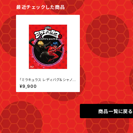
最近チェックした商品
「ミラキュラス レディバグ＆シャノワ
ール」全話いっき見ブルーレイ シ
¥9,900
ーズン2
商品一覧に戻る