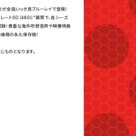
ン２が全話いっき見ブルーレイで登場！
ートSD（480i）”画質で、各シーズ
ム収録！貴重な海外吹替音声や映像特典
い価格の永久保存版！
同じものとなります。