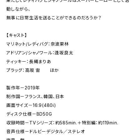
果たしてレディバグとシャノワールはスーパーヒーローとして活
動しながら、
無事に日常生活を送ることができるのだろうか？
【キャスト】
マリネット/レディバグ：奈波果林
アドリアン/シャノワール：逢坂良太
ティッキー：長縄まりあ
プラッグ：高坂 宙 ほか
製作年－2019年
制作国－フランス、韓国、日本
画面サイズ－16:9(480i)
ディスク仕様－BD50G
収録時間－TVシリーズ：約585min.＋特別編：約119min.
音声仕様－ドルビーデジタル／ステレオ