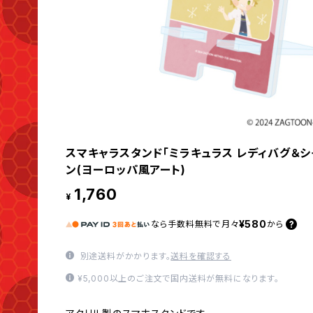
スマキャラスタンド「ミラキュラス レディバグ＆シ
ン(ヨーロッパ風アート)
1,760
¥
¥580
なら
手数料無料で
月々
から
別途送料がかかります。
送料を確認する
¥5,000以上のご注文で国内送料が無料になります。