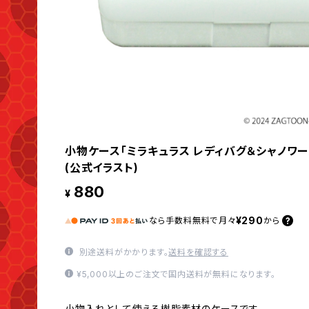
小物ケース「ミラキュラス レディバグ＆シャノワー
(公式イラスト)
880
¥
¥290
なら
手数料無料で
月々
から
別途送料がかかります。
送料を確認する
¥5,000以上のご注文で国内送料が無料になります。
小物入れとして使える樹脂素材のケースです。