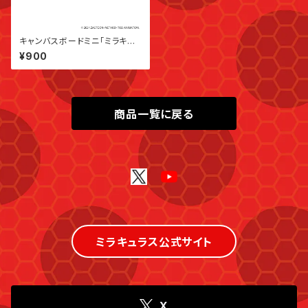
キャンバスボードミニ「ミラキュ
ラス レディバグ＆シャノワール」
¥900
02/ブラインド(全5種)(公式イラ
スト)
商品一覧に戻る
ミラキュラス公式サイト
X